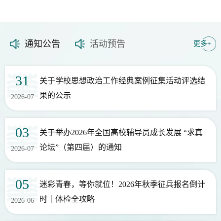
2026-06-18
携理想，踏新程！华师2026年毕业典礼现场直击
2026-06-14
研访交流|学工部一行赴苏州、上海开展专题调研
通知公告
活动预告
更多+
2026-06-12
辅导员沙龙｜打造工作品牌，创新思想引领
2026-06-10
辅导员沙龙｜研究生日常事务管理
31
关于学校思想政治工作经典案例征集活动评选结
02
2026年下半年女兵应征报名，今天启动！
果的公示
2026-07
2026-07
03
关于举办2026年全国高校辅导员成长发展 “求真
23
讲座预告（2026.6.23—6.25）
论坛”（第四届）的通知
2026-07
2026-06
05
迷彩青春，等你就位！2026年秋季征兵报名倒计
19
讲座预告（2026.6.20-6.22）
时｜体检全攻略
2026-06
2026-06